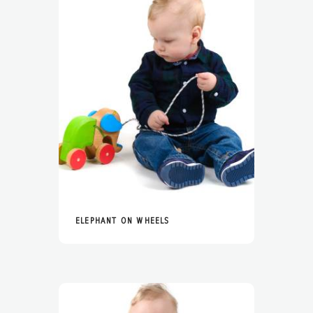
ELEPHANT ON WHEELS
READ MORE
MORE