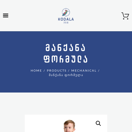
ᲛᲐᲜᲥᲐᲜᲐ
ᲤᲝᲠᲛᲣᲚᲐ
HOME
PRODUCTS
MECHANICAL
ᲛᲐᲜᲥᲐᲜᲐ ᲤᲝᲠᲛᲣᲚᲐ