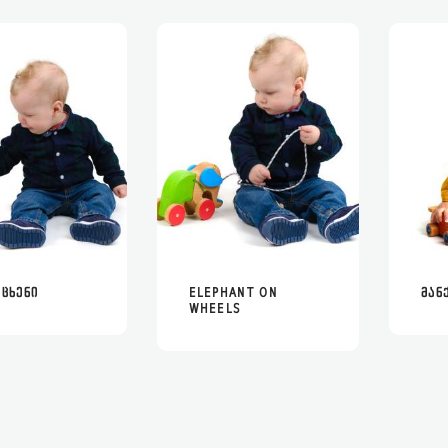
 ᲪᲮᲔᲜᲘ
ELEPHANT ON
ᲛᲐᲜ
READ MORE
MORE
READ MORE
MORE
WHEELS