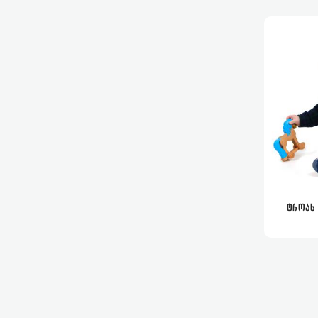
ᲢᲠᲝᲐᲡ