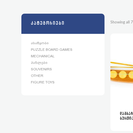
Showing all 7
ᲙᲐᲢᲔᲒᲝᲠᲘᲔᲑᲘ
ᲐᲡᲐᲬᲧᲝᲑᲘ
PUZZLE BOARD GAMES
MECHANICAL
ᲞᲐᲖᲚᲔᲑᲘ
SOUVENIRS
OTHER
FIGURE TOYS
ᲓᲐᲛᲑᲐ
ᲑᲣᲠᲗᲘ