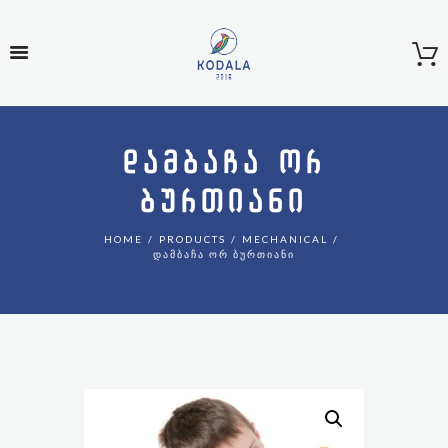
ᲓᲐᲛᲑᲐᲩᲐ ᲝᲠ
ᲑᲣᲠᲗᲘᲐᲜᲘ
HOME
PRODUCTS
MECHANICAL
ᲓᲐᲛᲑᲐᲩᲐ ᲝᲠ ᲑᲣᲠᲗᲘᲐᲜᲘ