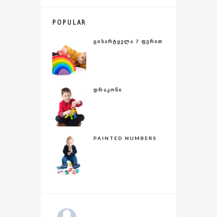
POPULAR
ᲪᲘᲡᲐᲠᲢᲧᲔᲚᲐ 7 ᲤᲔᲠᲘᲗ
ᲓᲠᲐᲙᲝᲜᲘ
PAINTED NUMBERS
კოდალა – Kodala