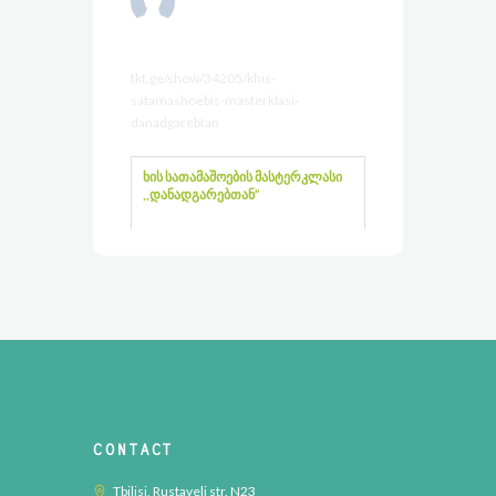
2 months ago
tkt.ge/show/34205/khis-
satamashoebis-masterklasi-
danadgarebtan
ხის სათამაშოების მასტერკლასი
,,დანადგარებთან”
tkt.ge
პირველად მოზარდებისთვის ,
კოდალას ხის სათამაშოების
საწარმო , გთავაზობთ ხის…
View on Facebook
·
Share
CONTACT
კოდალა – Kodala
2 months ago
Tbilisi, Rustaveli str. N23