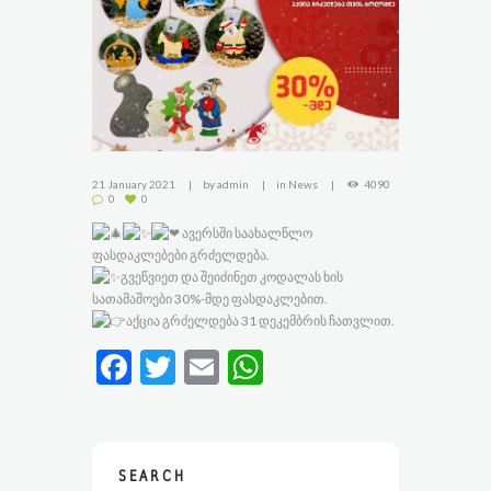
21 January 2021
by
admin
in
News
4090
0
0
ავერსში საახალწლო
ფასდაკლებები გრძელდება.
გვეწვიეთ და შეიძინეთ კოდალას ხის
სათამაშოები 30%-მდე ფასდაკლებით.
აქცია გრძელდება 31 დეკემბრის ჩათვლით.
F
T
E
W
ac
w
m
h
e
itt
ai
at
b
er
l
s
SEARCH