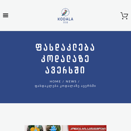
ᲤᲐᲡᲓᲐᲙᲚᲔᲑᲐ
ᲙᲝᲓᲐᲚᲐᲖᲔ
ᲐᲕᲔᲠᲡᲨᲘ
HOME
NEWS
ᲤᲐᲡᲓᲐᲙᲚᲔᲑᲐ ᲙᲝᲓᲐᲚᲐᲖᲔ ᲐᲕᲔᲠᲡᲨᲘ