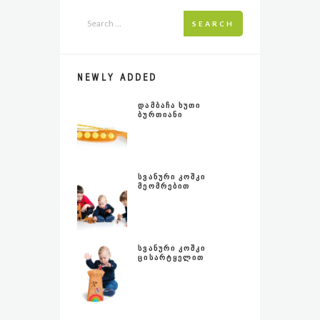
o
A
o
p
SEARCH
k
p
NEWLY ADDED
ᲓᲐᲛᲑᲐᲩᲐ ᲮᲣᲗᲘ
ᲑᲣᲠᲗᲘᲐᲜᲘ
ᲡᲕᲐᲜᲣᲠᲘ ᲙᲝᲨᲙᲘ
ᲛᲔᲝᲛᲠᲔᲑᲘᲗ
ᲡᲕᲐᲜᲣᲠᲘ ᲙᲝᲨᲙᲘ
ᲪᲘᲡᲐᲠᲢᲧᲔᲚᲘᲗ