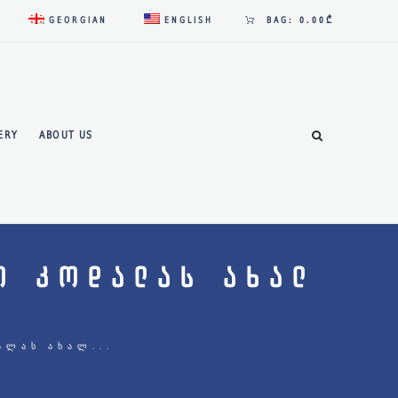
GEORGIAN
ENGLISH
BAG:
0.00₾
ERY
ABOUT US
Ი ᲙᲝᲓᲐᲚᲐᲡ ᲐᲮᲐᲚ
ᲐᲚᲐᲡ ᲐᲮᲐᲚ...