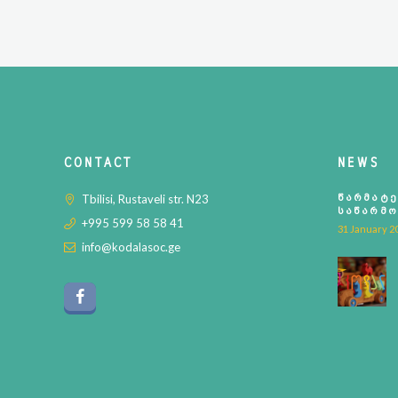
CONTACT
NEWS
Tbilisi, Rustaveli str. N23
ᲬᲐᲠᲛᲐᲢᲔ
ᲡᲐᲬᲐᲠᲛᲝ
+995 599 58 58 41
ᲡᲐᲗᲐᲛᲐᲨ
31 January 2
info@kodalasoc.ge