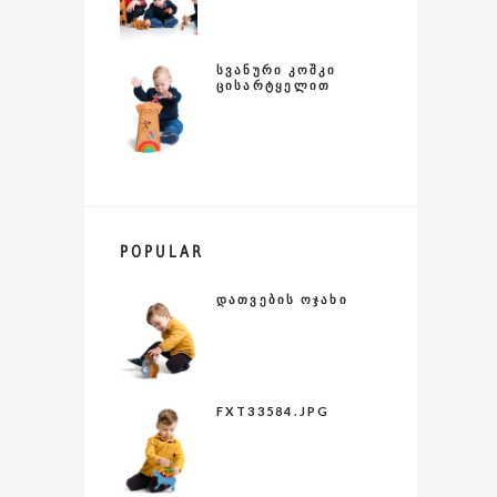
ᲡᲕᲐᲜᲣᲠᲘ ᲙᲝᲨᲙᲘ
ᲪᲘᲡᲐᲠᲢᲧᲔᲚᲘᲗ
POPULAR
ᲓᲐᲗᲕᲔᲑᲘᲡ ᲝᲯᲐᲮᲘ
FXT33584.JPG