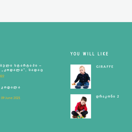
YOU WILL LIKE
ᲑᲣᲚᲘ ᲡᲢᲐᲠᲢᲐᲞᲘ –
GIRAFFE
 „ᲙᲝᲓᲐᲚᲐ”, ᲡᲐᲓᲐᲪ
ᲝᲔᲑᲡ ᲐᲛᲖᲐᲓᲔᲑᲔᲜ…
022
ᲙᲝᲓᲐᲚᲐ
ᲓᲠᲐᲙᲝᲜᲘ 2
09 June 2021