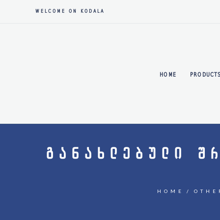
WELCOME ON KODALA
HOME
PRODUCT
ᲒᲐᲜᲐᲮᲚᲔᲑᲣᲚᲘ Შ
HOME
OTHE