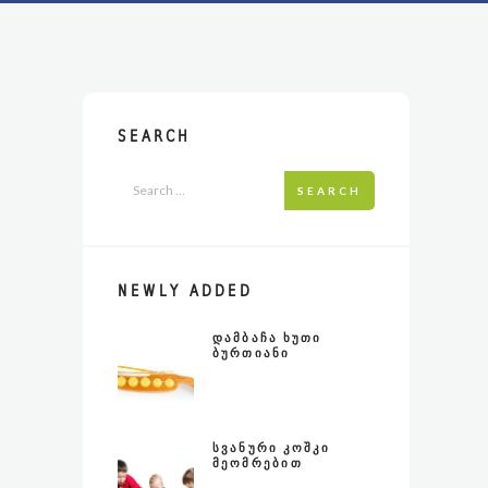
SEARCH
SEARCH
NEWLY ADDED
ᲓᲐᲛᲑᲐᲩᲐ ᲮᲣᲗᲘ
ᲑᲣᲠᲗᲘᲐᲜᲘ
ᲡᲕᲐᲜᲣᲠᲘ ᲙᲝᲨᲙᲘ
ᲛᲔᲝᲛᲠᲔᲑᲘᲗ