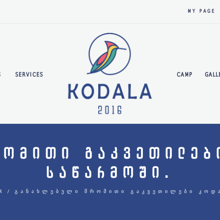
MY PAGE
S
SERVICES
CAMP
GALL
ᲠᲝᲛᲘᲗᲘ ᲒᲐᲙᲕᲔᲗᲘᲚᲔᲑ
ᲡᲐᲬᲐᲠᲛᲝᲨᲘ.
R
ᲒᲐᲜᲐᲮᲚᲔᲑᲣᲚᲘ ᲨᲠᲝᲛᲘᲗᲘ ᲒᲐᲙᲕᲔᲗᲘᲚᲔᲑᲘ ᲙᲝᲓ