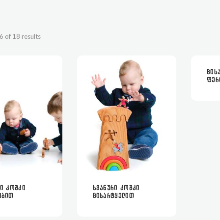
 of 18 results
ᲪᲘᲡ
ᲤᲔᲠ
ᲠᲘ ᲙᲝᲨᲙᲘ
ᲡᲕᲐᲜᲣᲠᲘ ᲙᲝᲨᲙᲘ
ᲡᲠᲣᲚᲐᲓ
ᲕᲠᲪᲚᲐᲓ
ᲡᲠᲣᲚᲐᲓ
ᲕᲠᲪᲚᲐᲓ
ᲔᲑᲘᲗ
ᲪᲘᲡᲐᲠᲢᲧᲔᲚᲘᲗ