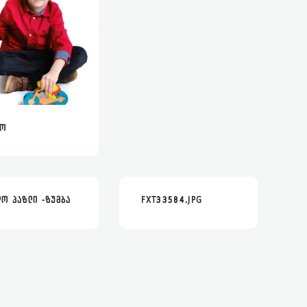
ᲢᲝ
ᲡᲠᲣᲚᲐᲓ
ᲕᲠᲪᲚᲐᲓ
ᲚᲝ ᲞᲐᲖᲚᲘ -ᲖᲣᲛᲑᲐ
FXT33584.JPG
ᲡᲠᲣᲚᲐᲓ
ᲕᲠᲪᲚᲐᲓ
ᲡᲠᲣᲚᲐᲓ
ᲕᲠᲪᲚᲐᲓ