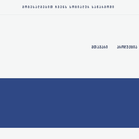
ᲛᲝᲒᲔᲡᲐᲚᲛᲔᲑᲘᲗ ᲩᲕᲔᲜᲡ ᲡᲝᲪᲘᲐᲚᲣᲠ ᲡᲐᲬᲐᲠᲛᲝᲨᲘ
ᲛᲗᲐᲕᲐᲠᲘ
ᲞᲠᲝᲓᲣᲥᲪᲘᲐ