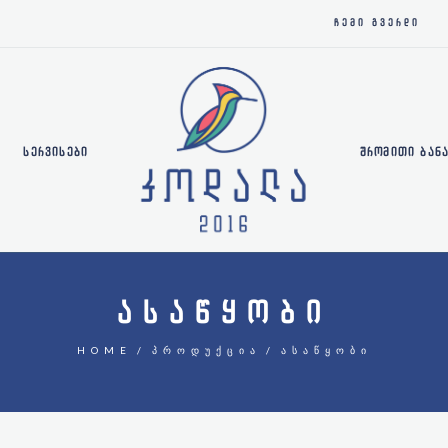
ᲩᲔᲛᲘ ᲒᲕᲔᲠᲓᲘ
ᲡᲔᲠᲕᲘᲡᲔᲑᲘ
ᲨᲠᲝᲛᲘᲗᲘ ᲑᲐᲜ
ᲐᲡᲐᲬᲧᲝᲑᲘ
HOME
ᲞᲠᲝᲓᲣᲥᲪᲘᲐ
ᲐᲡᲐᲬᲧᲝᲑᲘ