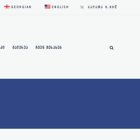
GEORGIAN
ENGLISH
ᲙᲐᲚᲐᲗᲐ
0.00₾
ᲐᲙᲘ
ᲒᲐᲚᲔᲠᲔᲐ
ᲩᲕᲔᲜ ᲨᲔᲡᲐᲮᲔᲑ