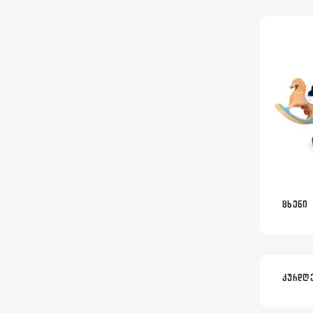
ᲪᲮᲔᲜᲘ
ᲙᲣᲠᲓᲦ