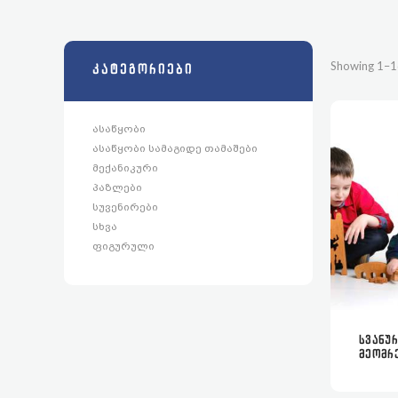
Showing 1–16
ᲙᲐᲢᲔᲒᲝᲠᲘᲔᲑᲘ
ᲐᲡᲐᲬᲧᲝᲑᲘ
ᲐᲡᲐᲬᲧᲝᲑᲘ ᲡᲐᲛᲐᲒᲘᲓᲔ ᲗᲐᲛᲐᲨᲔᲑᲘ
ᲛᲔᲥᲐᲜᲘᲙᲣᲠᲘ
ᲞᲐᲖᲚᲔᲑᲘ
ᲡᲣᲕᲔᲜᲘᲠᲔᲑᲘ
ᲡᲮᲕᲐ
ᲤᲘᲒᲣᲠᲣᲚᲘ
ᲡᲕᲐᲜᲣ
ᲛᲔᲝᲛᲠ