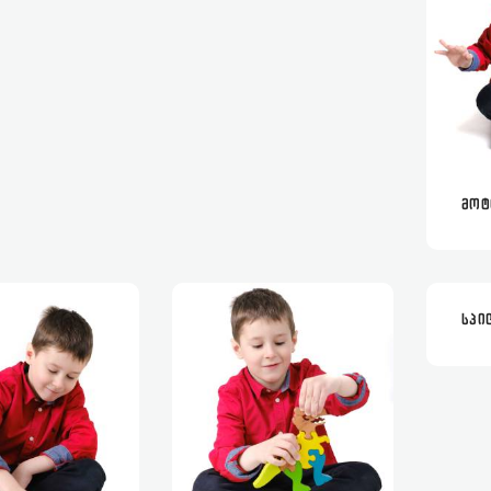
ᲛᲝ
ᲡᲞᲘ