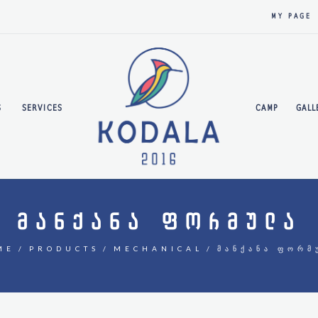
MY PAGE
S
SERVICES
CAMP
GALL
ᲛᲐᲜᲥᲐᲜᲐ ᲤᲝᲠᲛᲣᲚᲐ
ME
PRODUCTS
MECHANICAL
ᲛᲐᲜᲥᲐᲜᲐ ᲤᲝᲠᲛ