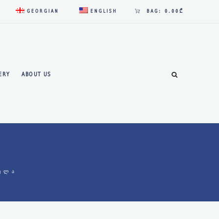
GEORGIAN
ENGLISH
BAG:
0.00₾
ERY
ABOUT US
ᲣᲚᲐ