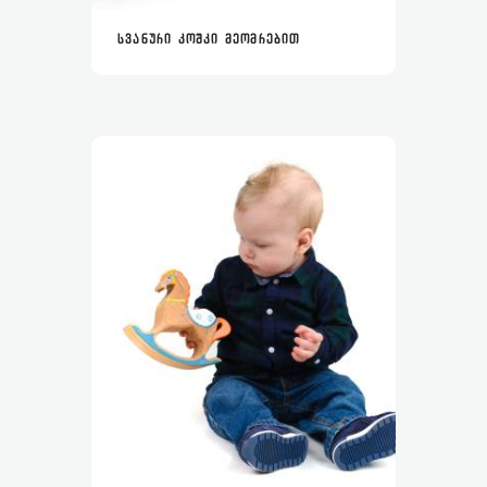
ᲡᲕᲐᲜᲣᲠᲘ ᲙᲝᲨᲙᲘ ᲛᲔᲝᲛᲠᲔᲑᲘᲗ
READ MORE
MORE