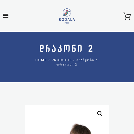
ᲓᲠᲐᲙᲝᲜᲘ 2
HOME
PRODUCTS
ᲐᲡᲐᲬᲧᲝᲑᲘ
ᲓᲠᲐᲙᲝᲜᲘ 2